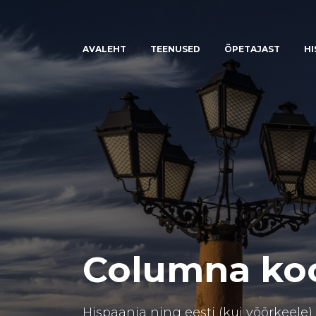
AVALEHT
TEENUSED
ÕPETAJAST
HI
Columna koo
Hispaania ning eesti (kui võõrkeele)