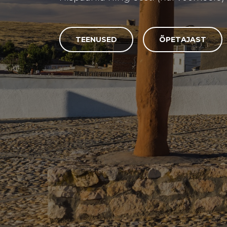
TEENUSED
ÕPETAJAST