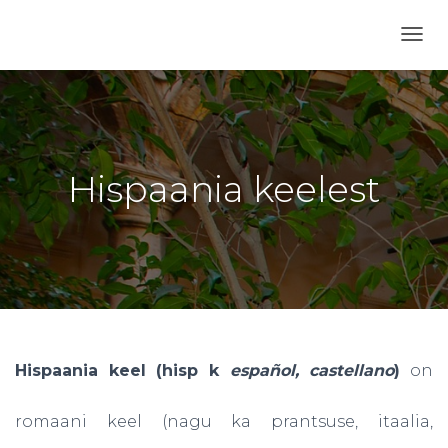
T
O
G
G
L
E
N
Hispaania keelest
A
V
I
G
A
T
I
O
N
Hispaania keel (hisp k
español, castellano
)
on
romaani keel (nagu ka prantsuse, itaalia,