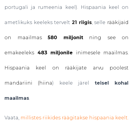
portugali ja rumeenia keel). Hispaania keel on
ametlikuks keeleks tervelt
21 riigis
, selle
rääkijaid
on maailmas
580 miljonit
ning see on
emakeeleks
483 miljonile
inimesele maailmas.
Hispaania keel on rääkijate arvu poolest
mandariini (hiina
) keele järel
teisel kohal
maailmas
.
Vaata,
millistes riikides räägitakse hispaania keelt
.